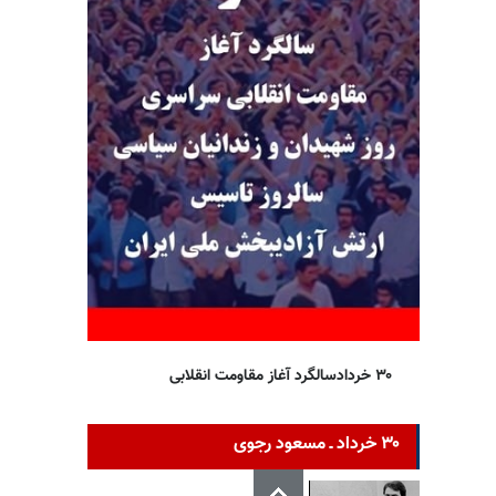
۳۰ خردادسالگرد آغاز مقاومت انقلابی
۳۰ خرداد ـ مسعود رجوی