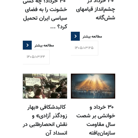
۳۰ خرداد در
۳۰ خرداد؛ چه کسی
چشم‌انداز قیامهای
خشونت را به فضای
شش‌گانه
سیاسی ایران تحمیل
کرد؟ ...
مطالعه بیشتر
مطالعه بیشتر
1405/03/25
1405/03/24
۳۰ خرداد و
کالبدشکافی «بهار
خوانشی بر شصت
زودگذر آزادی» و
سال مقاومت
نقش انحصارطلبی در
سازمان‌یافته
انسداد آن