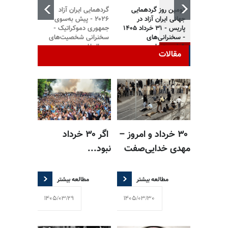
دومین روز گردهمایی
گردهمایی ایران آزاد
پاریس - تجمع
جهانی ایران آزاد در
۲۰۲۶ - پیش به‌سوی
ایرانی آزاده 
پاریس - ۳۱ خرداد ۱۴۰۵
جمهوری دموکراتیک -
برگزاری تظاه
- سخنرانی‌های
سخنرانی شخصیت‌های
۳۰ خرداد -
شخصیت‌ها
بین‌المللی
مقاومت ایران
مقالات
۳۰ خرداد و امروز –
اگر ۳۰ خرداد
مهدی خدایی‌صفت
نبود...
مطالعه بیشتر
مطالعه بیشتر
1405/03/29
1405/03/30