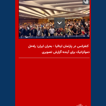
زنده در کیسه‌های مرگ؛ روایتی
از کهریزک
کنفرانس در پارلمان ایتالیا - بحران ایران: راه‌حل
دموکراتیک برای آینده-گزارش تصویری
سی‌وسومین جلسه دادگاه
قضاییه جلادان با ۱۰۴پرونده علیه
مجاهدین + پاسخ کانون
پیام به نیروهای خواهان ارتباط
از رادیو مجاهد- ۱۴ بهمن
بالای