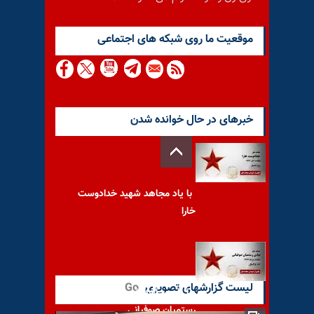
موقعيت ما روى شبكه هاى اجتماعى
خبرهای در حال خوانده شدن
با یاد مجاهد شهید خدادوست
خارا
لیست گزارشهای تصویری
Go
با یاد مجاهد شهید عباس
رستمیان صوفیانی